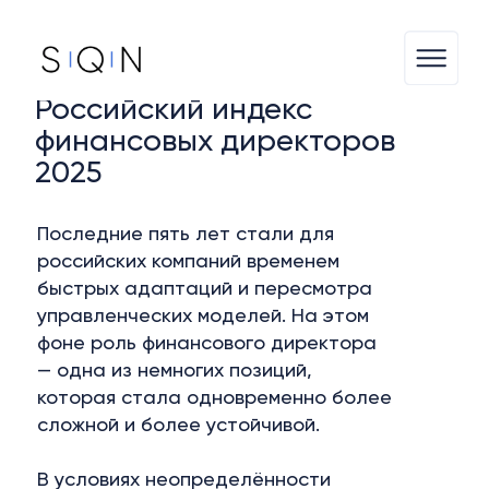
S | Q | N
Российский индекс
финансовых директоров
2025
Последние пять лет стали для
российских компаний временем
быстрых адаптаций и пересмотра
управленческих моделей. На этом
фоне роль финансового директора
— одна из немногих позиций,
которая стала одновременно более
сложной и более устойчивой.
В условиях неопределённости
финансовый директор оказался не
просто носителем финансовой
дисциплины, а архитектором
устойчивости бизнеса. Он
принимает решения на стыке
стратегии, ликвидности, капитала,
операционной эффективности и