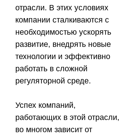
условиях высокой
ответственности и находить
баланс между
коммерческими задачами,
требованиями регуляторов
и интересами потребителя.
SQN помогает
фармацевтическим,
биотехнологическим и
медицинским компаниям
находить руководителей,
способных реализовывать
стратегические задачи
развития. Благодаря
отраслевой экспертизе и