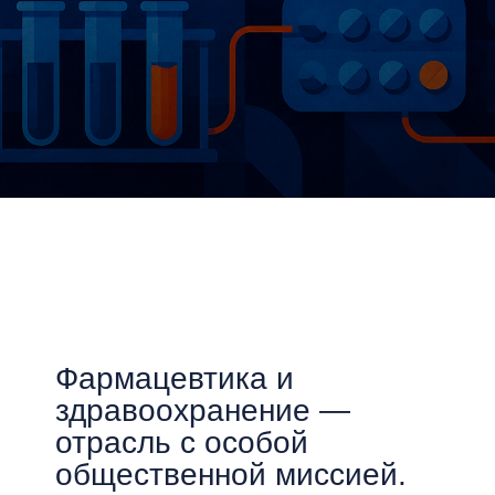
Фармацевтика и
здравоохранение —
отрасль с особой
общественной миссией.
В отличие от
большинства сфер
экономики, их развитие
измеряется не только
финансовыми
результатами, но и
вкладом в здоровье,
качество и
продолжительность
жизни людей.