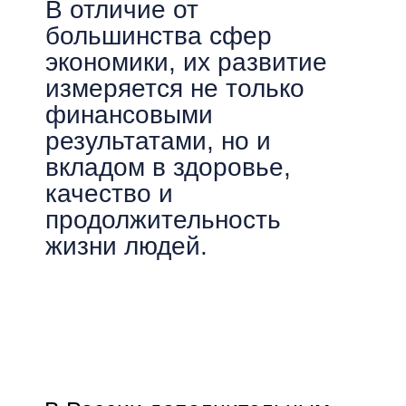
В России дополнительным
драйвером развития
становится реализация
Стратегии развития
фармацевтической
промышленности до 2030
года, направленной на
укрепление
технологического
суверенитета, развитие
инноваций и повышение
конкурентоспособности
отрасли. В этих условиях
компании сталкиваются с