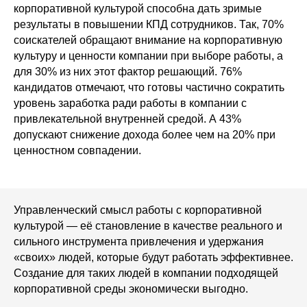
корпоративной культурой способна дать зримые
Москва, ул. Летниковская, 2с1, к.D
результаты в повышении КПД сотрудников. Так, 70%
info@s-q-n.ru
соискателей обращают внимание на корпоративную
культуру и ценности компании при выборе работы, а
telegram
для 30% из них этот фактор решающий. 76%
Связаться с нами
кандидатов отмечают, что готовы частично сократить
уровень заработка ради работы в компании с
©2022-2026 S-Q-N.RU
привлекательной внутренней средой. А 43%
ПОЛИТИКА ОБРАБОТКИ
допускают снижение дохода более чем на 20% при
ПЕРСОНАЛЬНЫХ ДАННЫХ
ценностном совпадении.
СОГЛАСИЕ НА ОБРАБОТКУ
ПЕРСОНАЛЬНЫХ ДАННЫХ
Управленческий смысл работы с корпоративной
культурой — её становление в качестве реального и
сильного инструмента привлечения и удержания
«своих» людей, которые будут работать эффективнее.
Создание для таких людей в компании подходящей
корпоративной среды экономически выгодно.