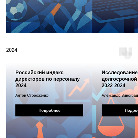
2024
Российский индекс
Исследование
директоров по персоналу
долгосрочной
2024
2022-2024
Антон Стороженко
Александр Виноград
Подробнее
Подро
КОНТАКТЫ
Москва, ул. Летниковская, 2с1, к.D