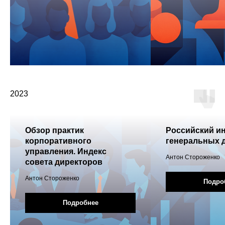
info@s-q-n.ru
telegram
Связаться с нами
©2022-2026 S-Q-N.RU
ПОЛИТИКА ОБРАБОТКИ
ПЕРСОНАЛЬНЫХ ДАННЫХ
2023
СОГЛАСИЕ НА ОБРАБОТКУ
ПЕРСОНАЛЬНЫХ ДАННЫХ
Обзор практик
Российский и
корпоративного
генеральных 
управления. Индекс
Антон Стороженко
совета директоров
Антон Стороженко
Подро
Подробнее